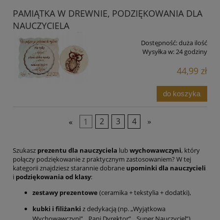
PAMIĄTKA W DREWNIE, PODZIĘKOWANIA DLA
NAUCZYCIELA
Dostępność:
duża ilość
Wysyłka w:
24 godziny
44,99 zł
do koszyka
«
1
2
3
4
»
Szukasz
prezentu dla nauczyciela
lub
wychowawczyni
, który
połączy podziękowanie z praktycznym zastosowaniem? W tej
kategorii znajdziesz starannie dobrane
upominki dla nauczycieli
i
podziękowania od klasy
:
zestawy prezentowe
(ceramika + tekstylia + dodatki),
kubki i filiżanki
z dedykacją (np. „Wyjątkowa
Wychowawczyni”, „Pani Dyrektor”, „Super Nauczyciel”),