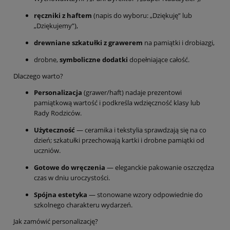
ręczniki z haftem
(napis do wyboru: „Dziękuję” lub
„Dziękujemy”),
drewniane szkatułki z grawerem
na pamiątki i drobiazgi,
drobne,
symboliczne dodatki
dopełniające całość.
Dlaczego warto?
Personalizacja
(grawer/haft) nadaje prezentowi
pamiątkową wartość i podkreśla wdzięczność klasy lub
Rady Rodziców.
Użyteczność
— ceramika i tekstylia sprawdzają się na co
dzień; szkatułki przechowają kartki i drobne pamiątki od
uczniów.
Gotowe do wręczenia
— eleganckie pakowanie oszczędza
czas w dniu uroczystości.
Spójna estetyka
— stonowane wzory odpowiednie do
szkolnego charakteru wydarzeń.
Jak zamówić personalizację?