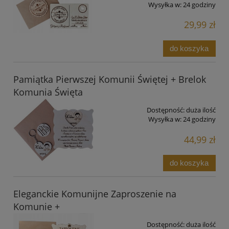
Wysyłka w:
24 godziny
29,99 zł
do koszyka
Pamiątka Pierwszej Komunii Świętej + Brelok
Komunia Święta
Dostępność:
duża ilość
Wysyłka w:
24 godziny
44,99 zł
do koszyka
Eleganckie Komunijne Zaproszenie na
Komunie +
Dostępność:
duża ilość