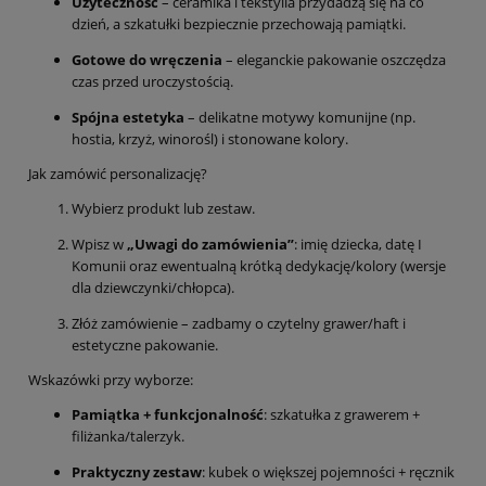
Użyteczność
– ceramika i tekstylia przydadzą się na co
dzień, a szkatułki bezpiecznie przechowają pamiątki.
Gotowe do wręczenia
– eleganckie pakowanie oszczędza
czas przed uroczystością.
Spójna estetyka
– delikatne motywy komunijne (np.
hostia, krzyż, winorośl) i stonowane kolory.
Jak zamówić personalizację?
Wybierz produkt lub zestaw.
Wpisz w
„Uwagi do zamówienia”
: imię dziecka, datę I
Komunii oraz ewentualną krótką dedykację/kolory (wersje
dla dziewczynki/chłopca).
Złóż zamówienie – zadbamy o czytelny grawer/haft i
estetyczne pakowanie.
Wskazówki przy wyborze:
Pamiątka + funkcjonalność
: szkatułka z grawerem +
filiżanka/talerzyk.
Praktyczny zestaw
: kubek o większej pojemności + ręcznik