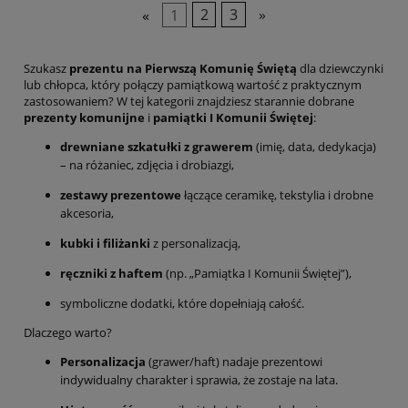
«
1
2
3
»
Szukasz
prezentu na Pierwszą Komunię Świętą
dla dziewczynki
lub chłopca, który połączy pamiątkową wartość z praktycznym
zastosowaniem? W tej kategorii znajdziesz starannie dobrane
prezenty komunijne
i
pamiątki I Komunii Świętej
:
drewniane szkatułki z grawerem
(imię, data, dedykacja)
– na różaniec, zdjęcia i drobiazgi,
zestawy prezentowe
łączące ceramikę, tekstylia i drobne
akcesoria,
kubki i filiżanki
z personalizacją,
ręczniki z haftem
(np. „Pamiątka I Komunii Świętej”),
symboliczne dodatki, które dopełniają całość.
Dlaczego warto?
Personalizacja
(grawer/haft) nadaje prezentowi
indywidualny charakter i sprawia, że zostaje na lata.