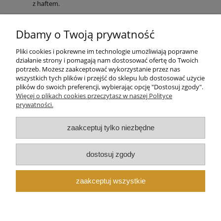
z haftem.
Dodatek do prezentu głównego
: niewielki element z
grawerem dołączony do kartki.
Dbamy o Twoją prywatność
Dbamy o bezpieczną wysyłkę i sprawną realizację, aby
prezent na
Pliki cookies i pokrewne im technologie umożliwiają poprawne
Komunię
dotarł na czas i był gotowy do wręczenia bez
działanie strony i pomagają nam dostosować ofertę do Twoich
dodatkowych przygotowań. Jeśli chcesz dopasować treść dedykacji
potrzeb. Możesz zaakceptować wykorzystanie przez nas
albo skompletować indywidualny zestaw — chętnie pomogę.
wszystkich tych plików i przejść do sklepu lub dostosować użycie
plików do swoich preferencji, wybierając opcję "Dostosuj zgody".
Pomoc
Więcej o plikach cookies przeczytasz w naszej Polityce
prywatności.
Moje konto
zaakceptuj tylko niezbędne
Płatności i dostawa
dostosuj zgody
Informacje
zaakceptuj wszystkie
O nas
pokaż pełną wersję strony