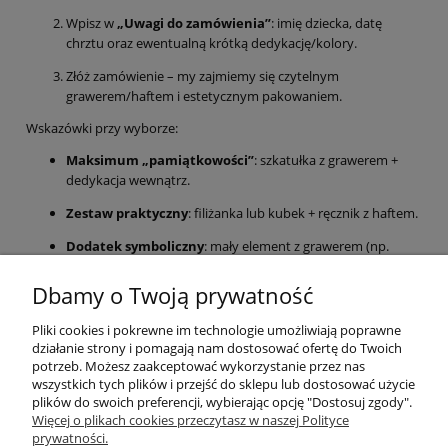
Wpisz w
„Uwagi do zamówienia”
: imię dziecka, datę
chrztu oraz ewentualną krótką dedykację/kolory.
Złóż zamówienie – my zajmiemy się czytelnym
grawerem/haftem i estetycznym pakowaniem.
Wskazówki przy wyborze:
Maksimum „pamiątkowości”
: szkatułka z grawerem +
dedykacja wewnątrz.
Zestaw praktyczny
: filiżanka lub kubek + ręcznik z haftem.
Dodatek symboliczny
: mały element z grawerem (np.
magnes/ozdoba) dołącza się do kartki lub prezentu
głównego.
Dbamy o Twoją prywatność
Dbamy o bezpieczną wysyłkę i terminową realizację. Dzięki temu
Pliki cookies i pokrewne im technologie umożliwiają poprawne
prezent na Chrzest Święty
dotrze gotowy do wręczenia – bez
działanie strony i pomagają nam dostosować ofertę do Twoich
dodatkowych przygotowań. Jeśli potrzebujesz pomocy w doborze
potrzeb. Możesz zaakceptować wykorzystanie przez nas
elementów zestawu lub treści dedykacji, chętnie podpowiem.
wszystkich tych plików i przejść do sklepu lub dostosować użycie
plików do swoich preferencji, wybierając opcję "Dostosuj zgody".
Pomoc
Więcej o plikach cookies przeczytasz w naszej Polityce
prywatności.