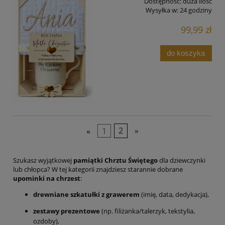
Dostępność:
duża ilość
Wysyłka w:
24 godziny
99,99 zł
do koszyka
«
1
2
»
Szukasz wyjątkowej
pamiątki Chrztu Świętego
dla dziewczynki
lub chłopca? W tej kategorii znajdziesz starannie dobrane
upominki na chrzest
:
drewniane szkatułki z grawerem
(imię, data, dedykacja),
zestawy prezentowe
(np. filiżanka/talerzyk, tekstylia,
ozdoby),