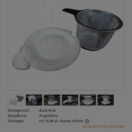
Dostępność:
duża ilość
Wysyłka w:
24 godziny
Dostawa:
od 16,99 zł
- Kurier InPost
sprawdź formy dostawy
Cena nie zawiera ewentualnych kosztów płatności