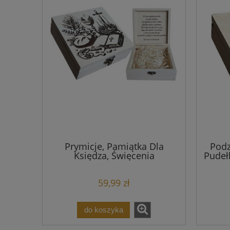
Prymicje, Pamiątka Dla
Podz
Księdza, Święcenia
Pudeł
Kapłańskie
59,99 zł
do koszyka