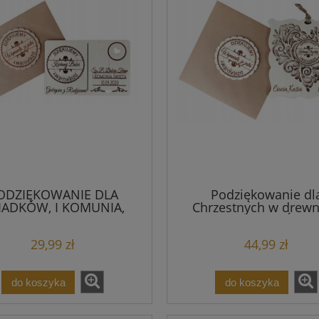
ODZIĘKOWANIE DLA
Podziękowanie dl
IADKÓW, I KOMUNIA,
Chrzestnych w drewni
CHRZCINY
Komunia Św.
29,99 zł
44,99 zł
do koszyka
do koszyka