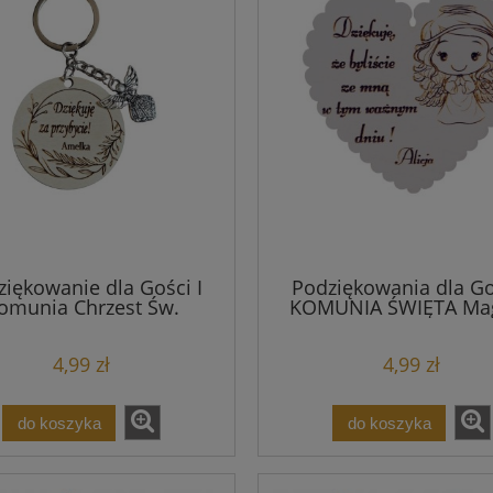
iękowanie dla Gości I
Podziękowania dla Go
omunia Chrzest Św.
KOMUNIA ŚWIĘTA Ma
loczek Aniołek Grawer
4,99 zł
4,99 zł
do koszyka
do koszyka