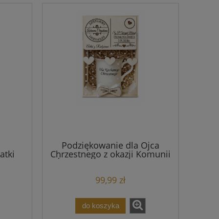
Podziękowanie dla Ojca
atki
Chrzestnego z okazji Komunii
Haft
Świętej, pierwsza Komunia
zest
Święta, dla Chrzestnych
99,99 zł
do koszyka