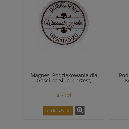
Magnes, Podziękowanie dla
Podz
Gości na Ślub, Chrzest,
K
Komunia Św.
Bre
4,50 zł
do koszyka