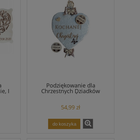
a
Podziękowanie dla
e, I
Chrzestnych Dziadków
Komunia Święta
54,99 zł
do koszyka