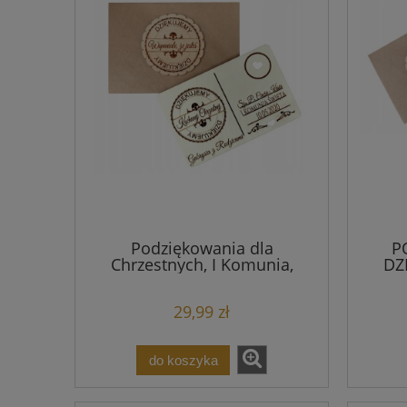
Podziękowania dla
P
Chrzestnych, I Komunia,
DZ
Chrzciny
29,99 zł
do koszyka