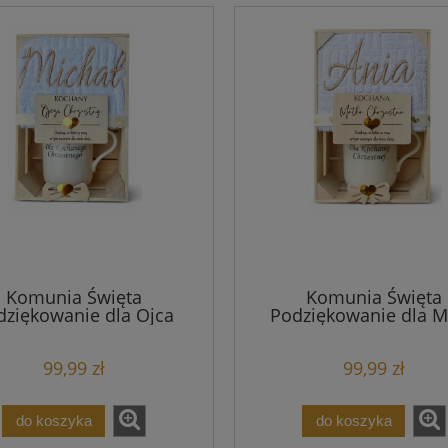
Komunia Święta
Komunia Święta
dziękowanie dla Ojca
Podziękowanie dla M
estnego – Ręcznik Haft
Chrzestnej – Ręcznik 
 Skrzynka, Chrzest , na
Kubek Skrzynka, Chr
99,99 zł
99,99 zł
Ślub
do koszyka
do koszyka