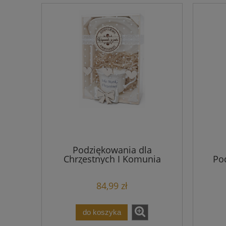
Podziękowania dla
Chrzestnych I Komunia
Po
Święta i Chrzest
Chrz
Kubek
84,99 zł
do koszyka