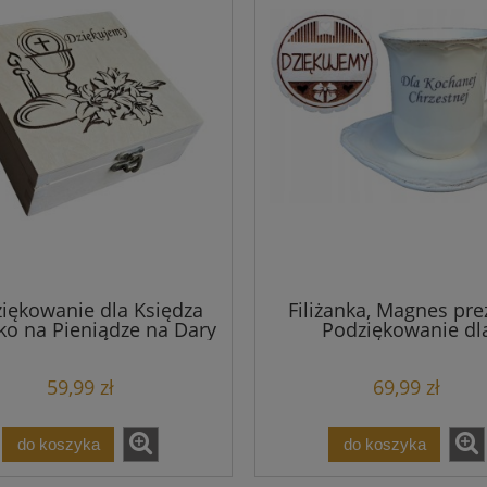
iękowanie dla Księdza
Filiżanka, Magnes pre
ko na Pieniądze na Dary
Podziękowanie dl
I Komunia Święta
Chrzestnych
59,99 zł
69,99 zł
do koszyka
do koszyka