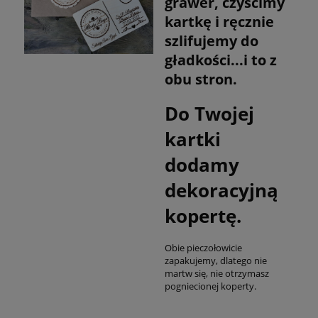
grawer, czyścimy
kartkę i ręcznie
szlifujemy do
gładkości...i to z
obu stron.
Do Twojej
kartki
dodamy
dekoracyjną
kopertę.
Obie pieczołowicie
zapakujemy, dlatego nie
martw się, nie otrzymasz
pogniecionej koperty.