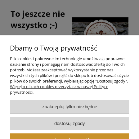
To jeszcze nie
wszystko ;-)
Nasza koperta jest
udekorowana eleganckim
Dbamy o Twoją prywatność
drewniany magnesem, który
także stanie się oryginalną
Pliki cookies i pokrewne im technologie umożliwiają poprawne
ozdobą - wystarczy oderwać
działanie strony i pomagają nam dostosować ofertę do Twoich
go od koperty.
potrzeb. Możesz zaakceptować wykorzystanie przez nas
wszystkich tych plików i przejść do sklepu lub dostosować użycie
plików do swoich preferencji, wybierając opcję "Dostosuj zgody".
Pomoc
Więcej o plikach cookies przeczytasz w naszej Polityce
prywatności.
Moje konto
zaakceptuj tylko niezbędne
Płatności i dostawa
dostosuj zgody
Informacje